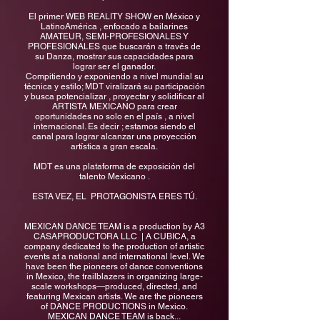
​El primer WEB REALITY SHOW en México y
LatinoAmérica , enfocado a bailarines
AMATEUR, SEMI-PROFESIONALES Y
PROFESIONALES que buscarán a través de
su Danza, mostrar sus capacidades para
lograr ser el ganador.
​Compitiendo y exponiendo a nivel mundial su
técnica y estilo; MDT viralizará su participación
y busca potencializar , proyectar y solidificar al
ARTISTA MEXICANO para crear
oportunidades no solo en el país , a nivel
internacional. Es decir ; estamos siendo el
canal para lograr alcanzar una proyección
artística a gran escala.
MDT es una plataforma de exposición del
talento Mexicano .
ESTA VEZ, EL PROTAGONISTA ERES TÚ.
MEXICAN DANCE TEAM is a production by A3
CASAPRODUCTORA LLC | A CUBICA, a
company dedicated to the production of artistic
events at a national and international level. We
have been the pioneers of dance conventions
in Mexico, the trailblazers in organizing large-
scale workshops—produced, directed, and
featuring Mexican artists. We are the pioneers
of DANCE PRODUCTIONS in Mexico.
MEXICAN DANCE TEAM is back...