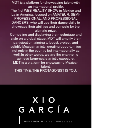
MDT is a platform for showcasing talent with
an international profile.
The first WEB REALITY SHOW in Mexico and
Latin America, focused on AMATEUR, SEMI-
PROFESSIONAL, AND PROFESSIONAL
DANCERS, who will use their dance skills to
showcase their abilities and compete for the
ultimate prize.
Competing and displaying their technique and
style on a global stage, MDT will amplify their
participation, aiming to boost, project, and
solidify Mexican artists, creating opportunities
not only in the country but internationally as
well. In other words, we are the channel to
achieve large-scale artistic exposure.
MDT is a platform for showcasing Mexican
talent.
THIS TIME, THE PROTAGONIST IS YOU.
XIO
GARCÍA
|
GANADOR MDT 1a. Temporada